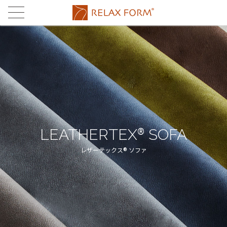
CONCEPT
コンセプト
MATERIAL
素材
®
®
LEATHERTEX
PRODUCTS
レザーテックス
製品
®
eurotech
®
LEATHERTEX
SOFA
STORES
ユーロテック
レザーテックス
ストア
®
LEATHERTEX
SOFA
FABRIC'S
eurotech SOFA
STORE LIST
MAINTENANCE
ファブリックス
ユーロテック
店舗一覧
メンテナンス
®
レザーテックス
ソファ
FABRIC'S SOFA
ONLINE STORE
FAQ
ファブリックス
関家具通販サイト
よくある
ご質問
RUG
ラグ
CONTACT
お問合せ
TABLE
テーブル