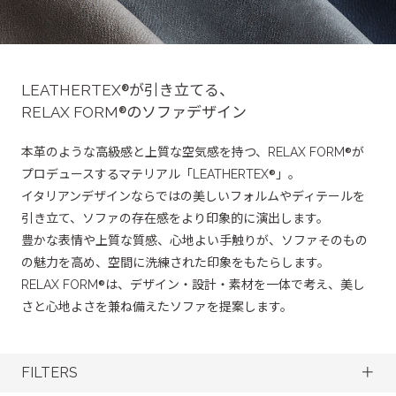
OTHER
その他製品
®
LEATHERTEX
が引き立てる、
®
RELAX FORM
のソファデザイン
®
本革のような高級感と上質な空気感を持つ、RELAX FORM
が
®
プロデュースするマテリアル「LEATHERTEX
」。
イタリアンデザインならではの美しいフォルムやディテールを
引き立て、ソファの存在感をより印象的に演出します。
豊かな表情や上質な質感、心地よい手触りが、ソファそのもの
の魅力を高め、空間に洗練された印象をもたらします。
®
RELAX FORM
は、デザイン・設計・素材を一体で考え、美し
さと心地よさを兼ね備えたソファを提案します。
FILTERS