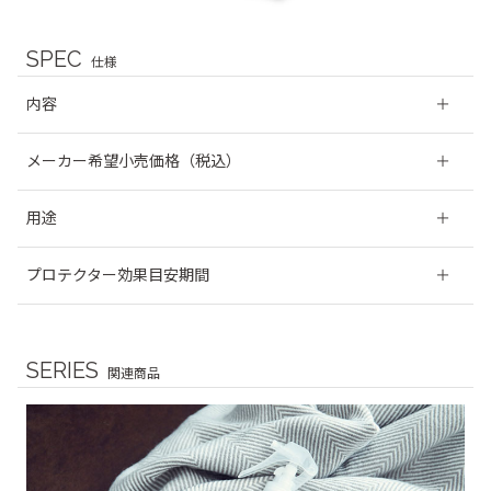
SPEC
仕様
内容
クリーナー（125ml）
メーカー希望小売価格（税込）
プロテクター（125ml）
クリーニンググローブ
ケアキット Ⅳ
￥6,325
スポンジ
用途
クリーナー ：使用していくうちにできる、ソファについた
プロテクター効果目安期間
汚れやシミを取るためのクリーナーです。
プロテクター：飲食物をこぼした際の液体や汗などの脂肪酸
約６ヶ月 ※使用環境や塗布量により多少異なる場合がござ
の汚れやシミから守り、撥水加工を施します。
います。
SERIES
関連商品