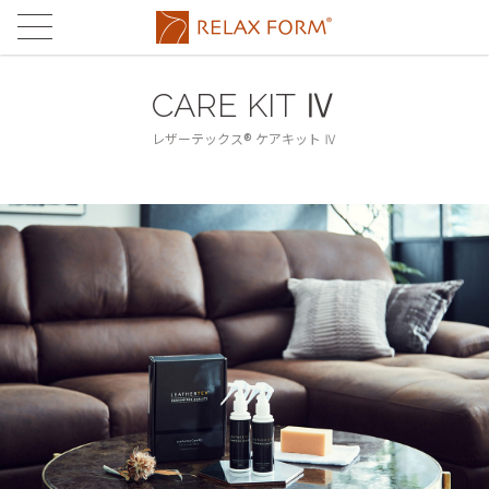
CONCEPT
コンセプト
CARE KIT Ⅳ
MATERIAL
®
素材
レザーテックス
ケアキット Ⅳ
®
®
LEATHERTEX
PRODUCTS
レザーテックス
製品
®
eurotech
®
LEATHERTEX
SOFA
STORES
ユーロテック
レザーテックス
ストア
FABRIC'S
eurotech SOFA
STORE LIST
MAINTENANCE
ファブリックス
ユーロテック
店舗一覧
メンテナンス
FABRIC'S SOFA
ONLINE STORE
FAQ
ファブリックス
関家具通販サイト
よくある
ご質問
RUG
ラグ
CONTACT
お問合せ
TABLE
テーブル