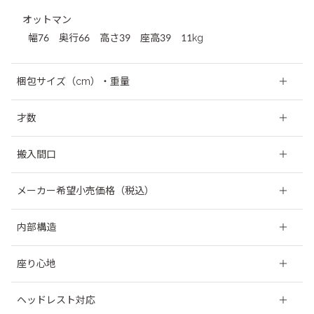
オットマン
幅76 奥行66 高さ39 座高39 11kg
梱包サイズ（cm）・重量
カウチ
才数
❶：幅133 奥行95 高さ63 33kg
カウチ
❷：幅92 奥行154 高さ63 35kg
62.00才
搬入間口
３人掛け
44.56才
３人掛け
カウチ、３人掛け
オットマン
❶：幅201 奥行95 高さ63 47.5kg
8.06才
メーカー希望小売価格（税込）
63cm（開梱前）／49cm（開梱後）
※才：配送業者用の体積の単位です。
オットマン
ファブリックA
ファブリックB
オットマン
内部構造
❶：幅78 奥行68 高さ41 12kg
カウチ
￥260,425
￥274,450
41cm（開梱前）／27cm（開梱後）
背クッション：フェザー＋ウレタンフォーム
３人掛け
￥176,275
￥187,000
座り心地
※開梱後は背クッションと脚を外した場合の間口です。
座クッション：フェザー＋高密度ウレタンフォーム
座面下構造：ウェービングベルト
オットマン
￥52,800
￥55,000
ヘッドレスト対応