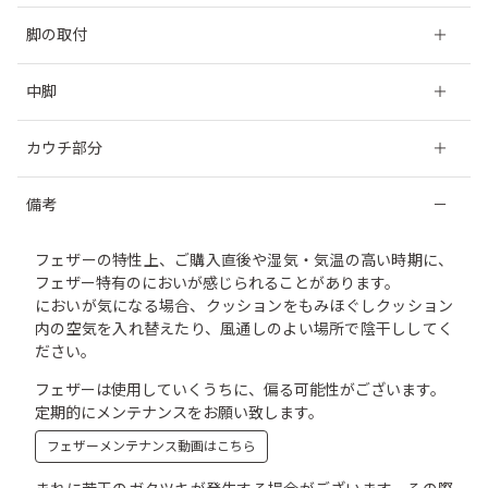
ソフト
ハード
可
脚の取付
不要
中脚
有り（カウチ、３人掛け）
カウチ部分
※中脚は、他の脚より短い仕様です。床に接していなくても問題
はありません。
左右の組替えは出来ません。右カウチ／左カウチからお選び
備考
ください。
フェザーの特性上、ご購入直後や湿気・気温の高い時期に、
フェザー特有のにおいが感じられることがあります。
においが気になる場合、クッションをもみほぐしクッション
内の空気を入れ替えたり、風通しのよい場所で陰干ししてく
ださい。
フェザーは使用していくうちに、偏る可能性がございます。
定期的にメンテナンスをお願い致します。
フェザーメンテナンス動画はこちら