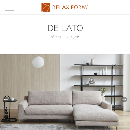
CONCEPT
コンセプト
DEILATO
MATERIAL
素材
デイラート ソファ
®
®
LEATHERTEX
PRODUCTS
レザーテックス
製品
®
eurotech
®
LEATHERTEX
SOFA
STORES
ユーロテック
レザーテックス
ストア
FABRIC'S
eurotech SOFA
STORE LIST
MAINTENANCE
ファブリックス
ユーロテック
店舗一覧
メンテナンス
FABRIC'S SOFA
ONLINE STORE
FAQ
ファブリックス
関家具通販サイト
よくある
ご質問
RUG
ラグ
CONTACT
お問合せ
TABLE
テーブル