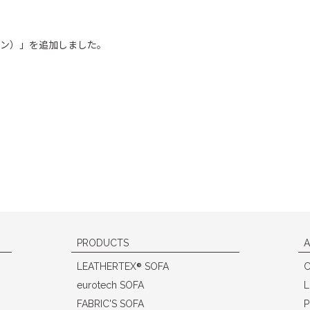
アリアン）」を追加しました。
PRODUCTS
A
®
LEATHERTEX
SOFA
eurotech SOFA
L
FABRIC'S SOFA
P