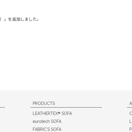
ール）」を追加しました。
PRODUCTS
A
®
LEATHERTEX
SOFA
eurotech SOFA
L
FABRIC'S SOFA
P