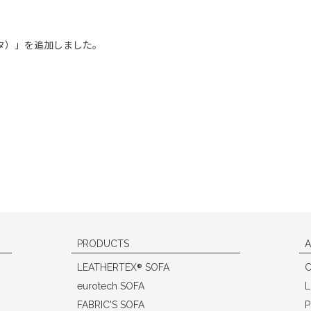
ベンタ）」を追加しました。
PRODUCTS
A
®
LEATHERTEX
SOFA
eurotech SOFA
L
FABRIC'S SOFA
P