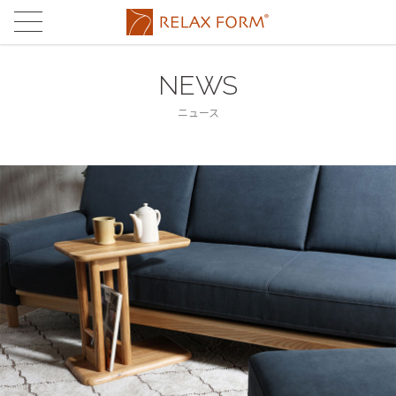
CONCEPT
コンセプト
NEWS
MATERIAL
素材
ニュース
®
®
LEATHERTEX
PRODUCTS
レザーテックス
製品
®
eurotech
®
LEATHERTEX
SOFA
STORES
ユーロテック
レザーテックス
ストア
FABRIC'S
eurotech SOFA
STORE LIST
MAINTENANCE
ファブリックス
ユーロテック
店舗一覧
メンテナンス
FABRIC'S SOFA
ONLINE STORE
FAQ
ファブリックス
関家具通販サイト
よくある
ご質問
RUG
ラグ
CONTACT
お問合せ
TABLE
テーブル