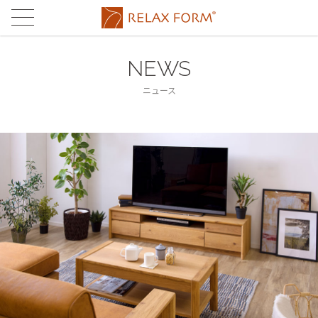
CONCEPT
コンセプト
NEWS
MATERIAL
素材
ニュース
®
®
LEATHERTEX
PRODUCTS
レザーテックス
製品
®
eurotech
®
LEATHERTEX
SOFA
STORES
ユーロテック
レザーテックス
ストア
FABRIC'S
eurotech SOFA
STORE LIST
MAINTENANCE
ファブリックス
ユーロテック
店舗一覧
メンテナンス
FABRIC'S SOFA
ONLINE STORE
FAQ
ファブリックス
関家具通販サイト
よくある
ご質問
RUG
ラグ
CONTACT
お問合せ
TABLE
テーブル