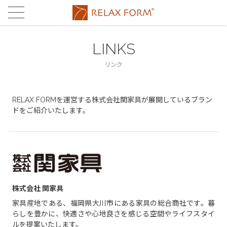
CONCEPT
コンセプト
LINKS
MATERIAL
素材
リンク
®
®
LEATHERTEX
PRODUCTS
レザーテックス
製品
RELAX FORMを運営する株式会社関家具が展開しているブラン
®
eurotech
®
ドをご紹介いたします。
LEATHERTEX
SOFA
STORES
ユーロテック
レザーテックス
ストア
FABRIC'S
eurotech SOFA
STORE LIST
MAINTENANCE
ファブリックス
ユーロテック
店舗一覧
メンテナンス
FABRIC'S SOFA
ONLINE STORE
FAQ
ファブリックス
関家具通販サイト
よくある
ご質問
RUG
ラグ
CONTACT
お問合せ
株式会社 関家具
家具産地である、福岡県大川市にある家具の総合商社です。暮
TABLE
テーブル
らしを豊かに、快適さや心地良さを感じる空間やライフスタイ
ルを提案いたします。